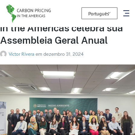
A plataforma Carbon Pricing
Português
in the Americas celebra sua
Assembleia Geral Anual
Víctor Rivera
em
dezembro 31, 2024