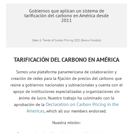
Una plataforma de colaboración
Location Note - Chile
Gobiernos que aplican un sistema de
para promover la adopción y
tarificación del carbono en América desde
2011
aplicación de instrumentos de
tarificación del carbono
State & Trends of Carbon Pricing 2022 (Banco Mundial)
TARIFICACIÓN DEL CARBONO EN AMÉRICA
Somos una plataforma panamericana de colaboración y
creación de redes para la fijación de precios del carbono que
reúne a gobiernos nacionales y subnacionales y cuenta con el
apoyo de instituciones especializadas y organizaciones sin
ánimo de lucro. Nuestro trabajo ha culminado con la
Declaration on Carbon Pricing in the
aprobación de la
Americas
, which all our members endorsed.
Nuestra misión: