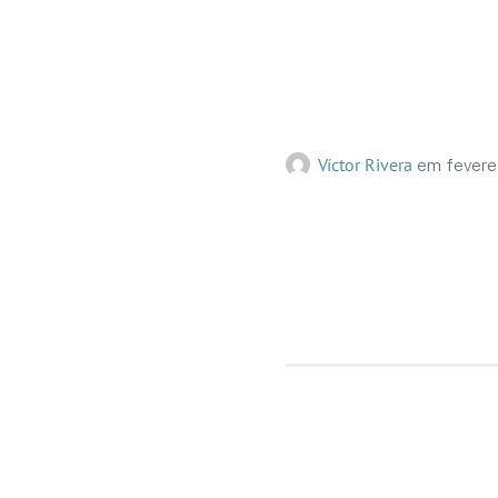
Declaration on Carbon Prici
Víctor Rivera
em
fevere